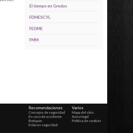
El tiempo en Gredos
FDMESCYL
FEDME
FMM
Recomendaciones
Varios
Consejos de seguridad
Mapa del sitio
En caso de accidente
Aviso legal
Botiquín
Política de cookies
Enlaces seguridad