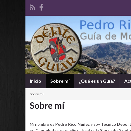
Inicio
Sobre mí
¿Qué es un Guía?
Ac
Sobre mí
Sobre mí
Mi nombre es
Pedro Rico Núñez
y soy
Técnico Deport
en
Candeleda
y mi medio natural es la
Sierra de Gredo