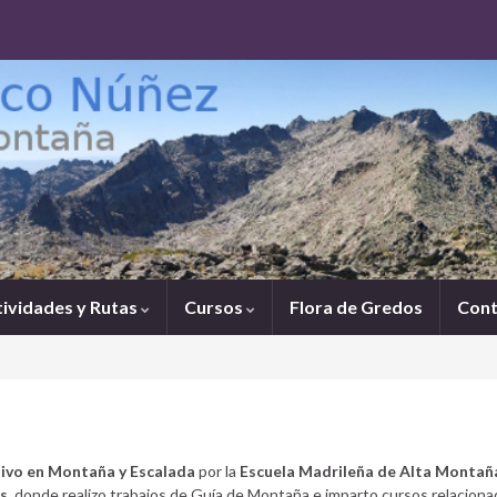
tividades y Rutas
Cursos
Flora de Gredos
Cont
ivo en Montaña y Escalada
por la
Escuela Madrileña de Alta Montañ
s
, donde realizo trabajos de Guía de Montaña e imparto cursos relacion