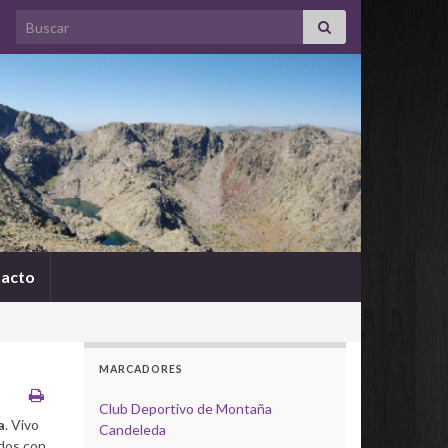
Search for:
acto
MARCADORES
Club Deportivo de Montaña
a
. Vivo
Candeleda
ados con