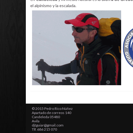
el alpinismo y la escalada.
© 2015 Pedro Rico Núñez
Apartado de correos 140
Candeleda 05480
Avila
djtguiar@gmail.com
Tlf. 686 215 070