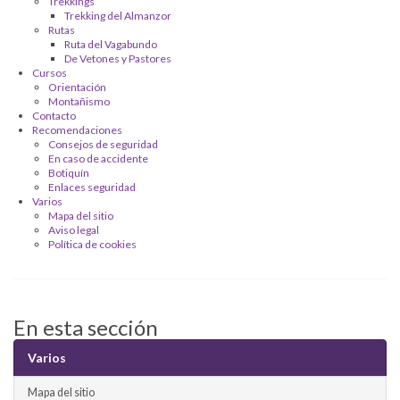
Trekkings
Trekking del Almanzor
Rutas
Ruta del Vagabundo
De Vetones y Pastores
Cursos
Orientación
Montañismo
Contacto
Recomendaciones
Consejos de seguridad
En caso de accidente
Botiquín
Enlaces seguridad
Varios
Mapa del sitio
Aviso legal
Política de cookies
En esta sección
Varios
Mapa del sitio