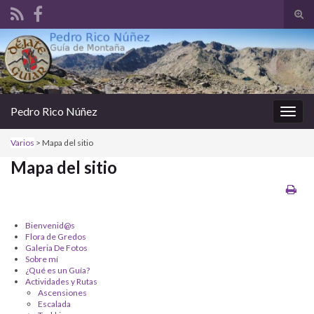
Alte
el
Search for:
form
de
bús
Pedro Rico Núñez
Alter
la
Varios
>
Mapa del sitio
nave
Mapa del sitio
Bienvenid@s
Flora de Gredos
Galeria De Fotos
Sobre mí
¿Qué es un Guía?
Actividades y Rutas
Ascensiones
Escalada