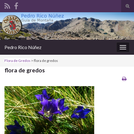
Alte
el
Search for:
form
de
bús
Pedro Rico Núñez
Alter
la
Flora de Gredos
>
flora de gredos
nave
flora de gredos